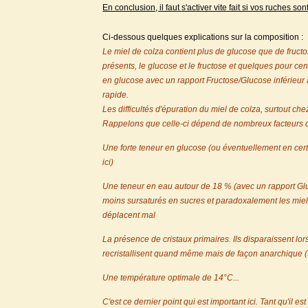
En conclusion, il faut s'activer vite fait si vos ruches 
Ci-dessous quelques explications sur la composition :
Le miel de colza contient plus de glucose que de fruct
présents, le glucose et le fructose et quelques pour c
en glucose avec un rapport Fructose/Glucose inférieur à 
rapid
e.
Les difficultés d'épuration du miel de colza, surtout che
Rappelons que celle-ci dépend de nombreux facteurs do
Une forte teneur en glucose (ou éventuellement en cer
ici)
Une teneur en eau autour de 18 % (avec un rapport Gluco
moins sursaturés en sucres et paradoxalement les miel
déplacent mal
La présence de cristaux primaires. Ils disparaissent lors
recristallisent quand même mais de façon anarchique (
Une température optimale de 14°C...
C'est ce dernier point qui est important ici. Tant qu'il e