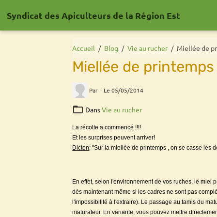
Syndicat des Apiculteurs de la Région Est
Accueil
Blog
Vie au rucher
Miellée de p
Miellée de printemps
Par
Le 05/05/2014
Dans
Vie au rucher
La récolte a commencé !!!!
Et les surprises peuvent arriver!
Dicton
: "Sur la miellée de printemps , on se casse les den
En effet, selon l'environnement de vos ruches, le miel p
dès maintenant même si les cadres ne sont pas complète
l'impossibilité à l'extraire). Le passage au tamis du matu
maturateur. En variante, vous pouvez mettre directemen