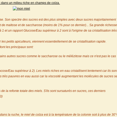
sont dans un milieu riche en champs de colza.
ose. Son spectre des sucres est des plus simples avec deux sucres majoritairement
ent de maltose et de saccharose (moins de 1% pour ce dernier)... Sa grande richess
1 et un rapport Glucose/Eau supérieur à 2 sont à l'origine de sa cristallisation très
z les petits apiculteurs, viennent essentiellement de se cristallisation rapide.
nt les principaux sont:
tains autres sucres comme le saccharose ou le mélézitose mais ce n'est pas le cas
se/Eau supérieur à 2). Les miels riches en eau cristallisent lentement car ils son
s très pauvres en eau aussi car la viscosité augmentant les molécules de sucres s
 de la refonte totale des miels. S'ils sont sursaturés en sucres, ces derniers
3)
st dans la ruche, le miel de colza est à la température de la colonie soit à plus de 30