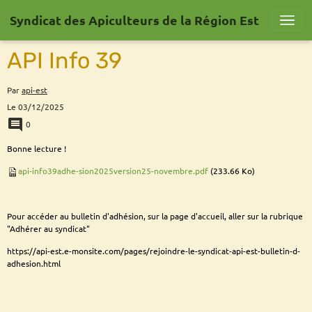
Syndicat des Apiculteurs de la Région Est
API Info 39
Par
api-est
Le 03/12/2025
0
Bonne lecture !
api-info39adhe-sion2025version25-novembre.pdf
(233.66 Ko)
Pour accéder au bulletin d'adhésion, sur la page d'accueil, aller sur la rubrique
"Adhérer au syndicat"
https://api-est.e-monsite.com/pages/rejoindre-le-syndicat-api-est-bulletin-d-
adhesion.html